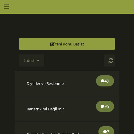
Yeni Konu Başlat
Latest
49
Diyetler ve Beslenme
95
Bariatrik mi Değil mi?
7